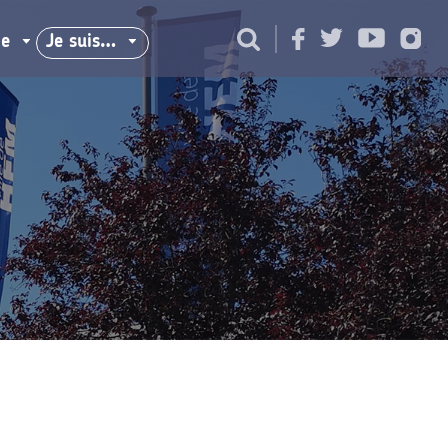
ie
Je suis…