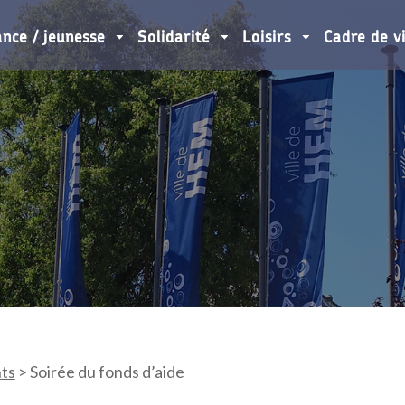
ance / jeunesse
Solidarité
Loisirs
Cadre de v
ts
>
Soirée du fonds d’aide