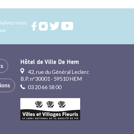
Suivez-nous
Rejoignez
Rejoignez
Rejoignez
Rejoignez
sur
nous sur
nous sur
nous sur
nous sur
FACEBOOK
INSTAGRAM
TWITTER
YOUTUBE
Hôtel de Ville De Hem
cs
42, rue du Général Leclerc
B.P. n°30001 - 59510 HEM
tions
03 20 66 58 00