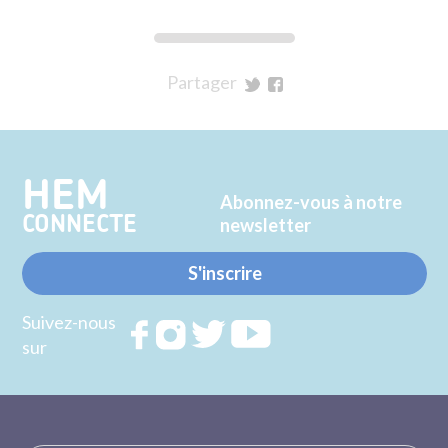
Partager
sur
sur
Twitter
Facebook
HEM
Abonnez-vous à notre
CONNECTE
newsletter
S'inscrire
Suivez-nous
Rejoignez
Rejoignez
Rejoignez
Rejoignez
sur
nous sur
nous sur
nous sur
nous sur
FACEBOOK
INSTAGRAM
TWITTER
YOUTUBE