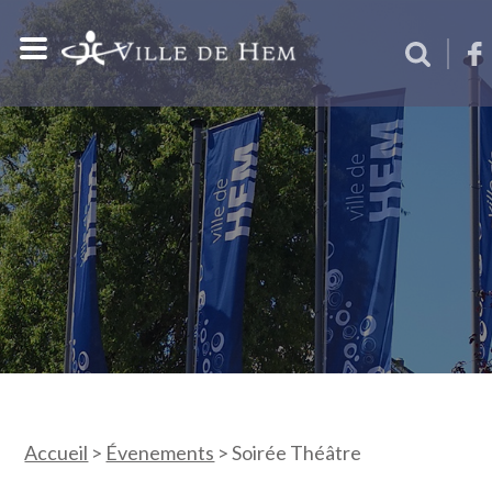
Accueil
>
Évenements
>
Soirée Théâtre