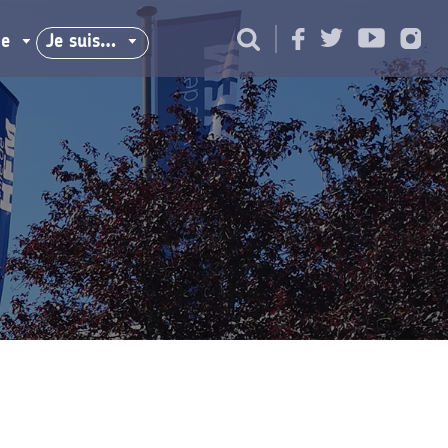
ie
Je suis…