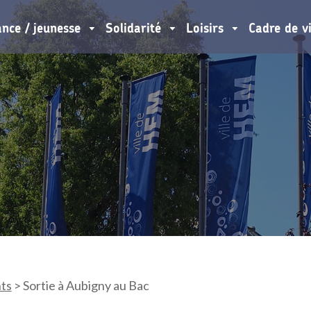
ance / jeunesse
Solidarité
Loisirs
Cadre de v
ts
>
Sortie à Aubigny au Bac