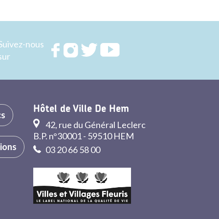
Suivez-nous
Rejoignez
Rejoignez
Rejoignez
Rejoignez
sur
nous sur
nous sur
nous sur
nous sur
FACEBOOK
INSTAGRAM
TWITTER
YOUTUBE
Hôtel de Ville De Hem
cs
42, rue du Général Leclerc
B.P. n°30001 - 59510 HEM
tions
03 20 66 58 00