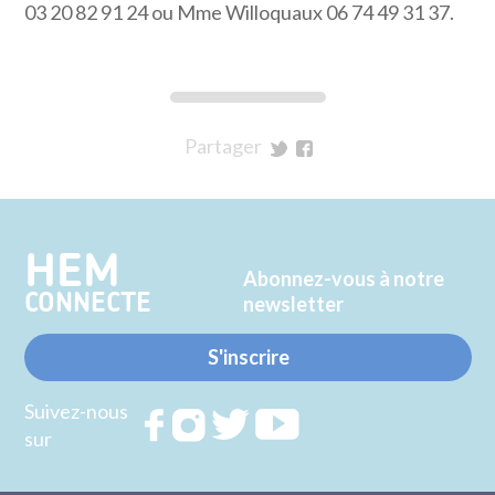
03 20 82 91 24 ou Mme Willoquaux 06 74 49 31 37.
Partager
sur
sur
Twitter
Facebook
HEM
Abonnez-vous à notre
CONNECTE
newsletter
S'inscrire
Suivez-nous
Rejoignez
Rejoignez
Rejoignez
Rejoignez
sur
nous sur
nous sur
nous sur
nous sur
FACEBOOK
INSTAGRAM
TWITTER
YOUTUBE