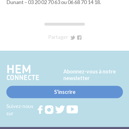
Dunant – 03 20 02 70 63 ou 06 68 70 14 18.
Partager
sur
sur
Twitter
Facebook
HEM
Abonnez-vous à notre
CONNECTE
newsletter
S'inscrire
Suivez-nous
Rejoignez
Rejoignez
Rejoignez
Rejoignez
sur
nous sur
nous sur
nous sur
nous sur
FACEBOOK
INSTAGRAM
TWITTER
YOUTUBE