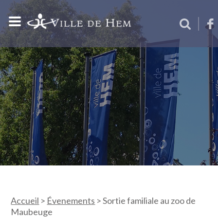
Accueil
>
Évenements
>
Sortie familiale au zoo de
Maubeuge