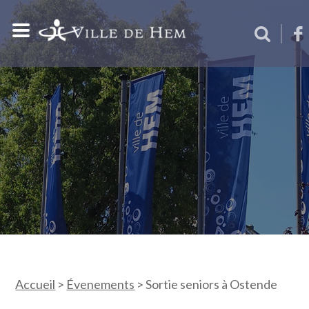
Accueil
>
Évenements
>
Sortie seniors à Ostende