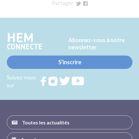
Partager
sur
sur
Twitter
Facebook
HEM
Abonnez-vous à notre
CONNECTE
newsletter
S'inscrire
Suivez-nous
Rejoignez
Rejoignez
Rejoignez
Rejoignez
sur
nous sur
nous sur
nous sur
nous sur
FACEBOOK
INSTAGRAM
TWITTER
YOUTUBE
Toutes les actualités