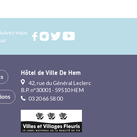
Suivez-nous
Rejoignez
Rejoignez
Rejoignez
Rejoignez
sur
nous sur
nous sur
nous sur
nous sur
FACEBOOK
INSTAGRAM
TWITTER
YOUTUBE
Hôtel de Ville De Hem
cs
42, rue du Général Leclerc
B.P. n°30001 - 59510 HEM
tions
03 20 66 58 00