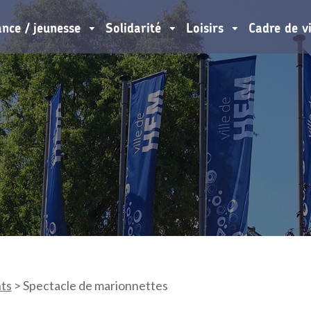
ance / jeunesse
Solidarité
Loisirs
Cadre de v
ts
>
Spectacle de marionnettes