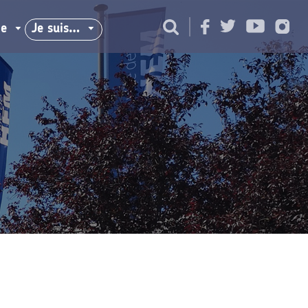
ie
Je suis…