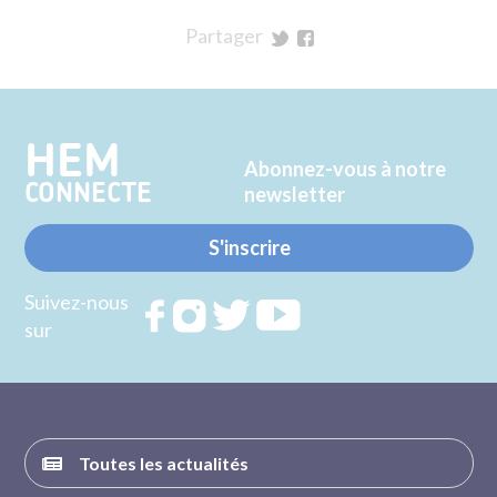
Partager
sur
sur
Twitter
Facebook
HEM
Abonnez-vous à notre
CONNECTE
newsletter
S'inscrire
Suivez-nous
Rejoignez
Rejoignez
Rejoignez
Rejoignez
sur
nous sur
nous sur
nous sur
nous sur
FACEBOOK
INSTAGRAM
TWITTER
YOUTUBE
Toutes les actualités