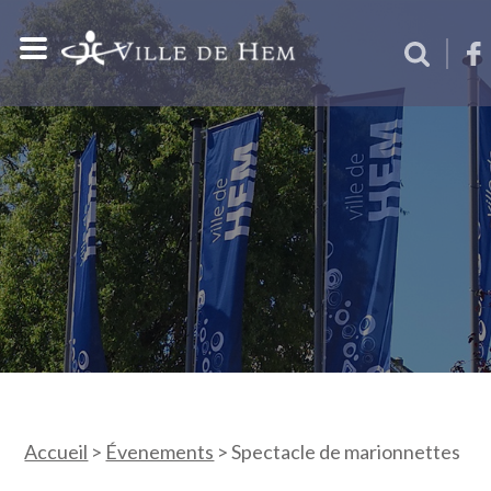
Accueil
>
Évenements
>
Spectacle de marionnettes