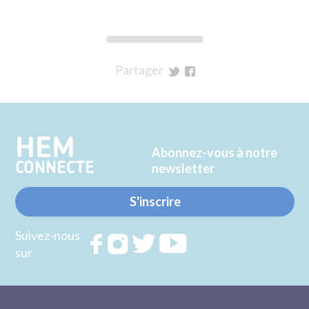
Partager
sur
sur
Twitter
Facebook
HEM
Abonnez-vous à notre
CONNECTE
newsletter
S'inscrire
Suivez-nous
Rejoignez
Rejoignez
Rejoignez
Rejoignez
sur
nous sur
nous sur
nous sur
nous sur
FACEBOOK
INSTAGRAM
TWITTER
YOUTUBE