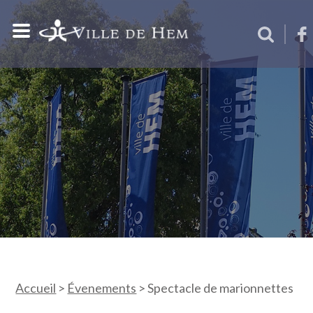
Accueil
>
Évenements
>
Spectacle de marionnettes