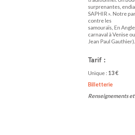
surprenantes, endiab
SAPHIR ». Notre part
contre les
samouraïs, En Anglet
carnaval à Venise ou 
Jean Paul Gauthier)
Tarif :
Unique :
13 €
Billetterie
Renseignements et r