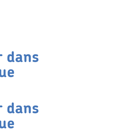
r dans
eue
r dans
eue