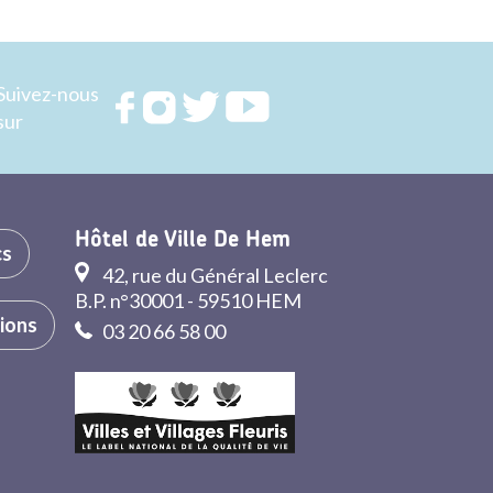
Suivez-nous
Rejoignez
Rejoignez
Rejoignez
Rejoignez
sur
nous sur
nous sur
nous sur
nous sur
FACEBOOK
INSTAGRAM
TWITTER
YOUTUBE
Hôtel de Ville De Hem
cs
42, rue du Général Leclerc
B.P. n°30001 - 59510 HEM
tions
03 20 66 58 00