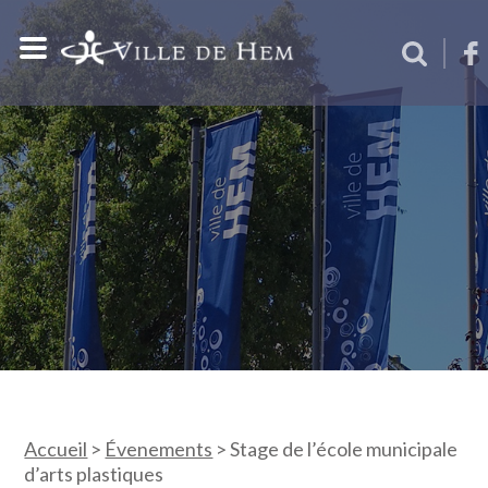
Accueil
>
Évenements
>
Stage de l’école municipale
d’arts plastiques