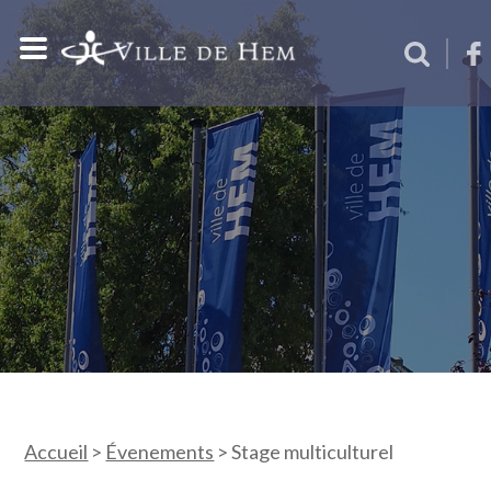
Accueil
>
Évenements
>
Stage multiculturel