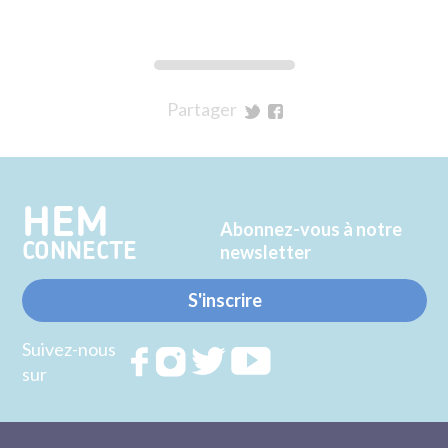
Partager
sur
sur
Twitter
Facebook
HEM
Abonnez-vous à notre
CONNECTE
newsletter
S'inscrire
Suivez-nous
Rejoignez
Rejoignez
Rejoignez
Rejoignez
sur
nous sur
nous sur
nous sur
nous sur
FACEBOOK
INSTAGRAM
TWITTER
YOUTUBE