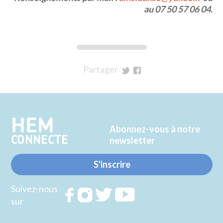
au 07 50 57 06 04.
Partager
sur
sur
Twitter
Facebook
HEM
Abonnez-vous à notre
CONNECTE
newsletter
S'inscrire
Suivez-nous
Rejoignez
Rejoignez
Rejoignez
Rejoignez
sur
nous sur
nous sur
nous sur
nous sur
FACEBOOK
INSTAGRAM
TWITTER
YOUTUBE