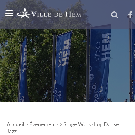
Accueil
>
Évenements
>
Stage Workshop Danse
Jazz