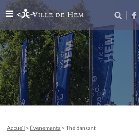
Accueil
>
Évenements
>
Thé dansant