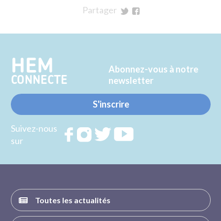
Partager
sur
sur
Twitter
Facebook
HEM
Abonnez-vous à notre
CONNECTE
newsletter
S'inscrire
Suivez-nous
Rejoignez
Rejoignez
Rejoignez
Rejoignez
sur
nous sur
nous sur
nous sur
nous sur
FACEBOOK
INSTAGRAM
TWITTER
YOUTUBE
Toutes les actualités