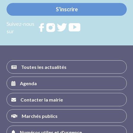
S'inscrire
Suivez-nous
Rejoignez
Rejoignez
Rejoignez
Rejoignez
sur
nous sur
nous sur
nous sur
nous sur
FACEBOOK
INSTAGRAM
TWITTER
YOUTUBE
Toutes les actualités
Agenda
Contacter la mairie
Marchés publics
Numéros utiles et d'urgence