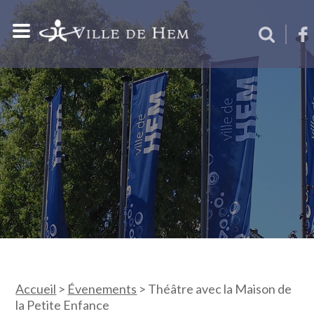
Accueil
>
Évenements
>
Théâtre avec la Maison de
la Petite Enfance