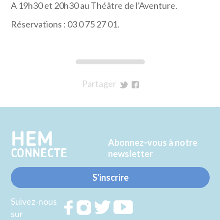
A 19h30 et 20h30 au Théâtre de l’Aventure.
Réservations : 03 0 75 27 01.
Partager
sur
sur
Twitter
Facebook
HEM
Abonnez-vous à notre
CONNECTE
newsletter
S'inscrire
Suivez-nous
Rejoignez
Rejoignez
Rejoignez
Rejoignez
sur
nous sur
nous sur
nous sur
nous sur