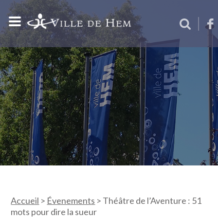
Accueil
>
Évenements
>
Théâtre de l’Aventure : 51
mots pour dire la sueur