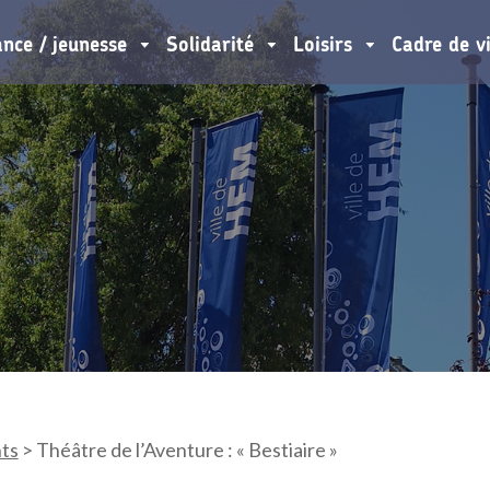
ance / jeunesse
Solidarité
Loisirs
Cadre de v
ts
>
Théâtre de l’Aventure : « Bestiaire »