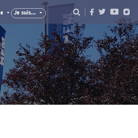
ie
Je suis…