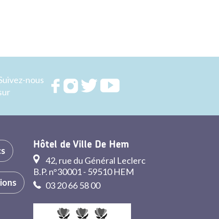
Suivez-nous
Rejoignez
Rejoignez
Rejoignez
Rejoignez
sur
nous sur
nous sur
nous sur
nous sur
FACEBOOK
INSTAGRAM
TWITTER
YOUTUBE
Hôtel de Ville De Hem
cs
42, rue du Général Leclerc
B.P. n°30001 - 59510 HEM
tions
03 20 66 58 00