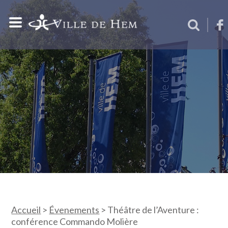
Accueil
>
Évenements
>
Théâtre de l’Aventure :
conférence Commando Molière