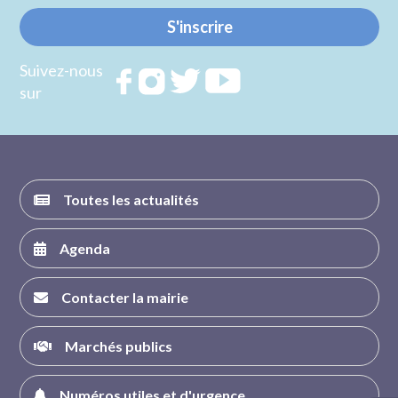
S'inscrire
Suivez-nous
Rejoignez
Rejoignez
Rejoignez
Rejoignez
sur
nous sur
nous sur
nous sur
nous sur
FACEBOOK
INSTAGRAM
TWITTER
YOUTUBE
Toutes les actualités
Agenda
Contacter la mairie
Marchés publics
Numéros utiles et d'urgence