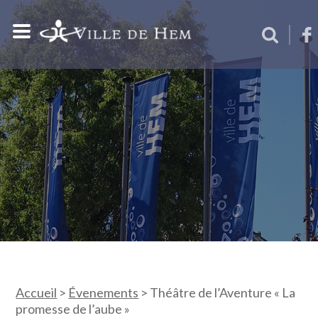
Accueil
>
Évenements
>
Théâtre de l’Aventure « La
promesse de l’aube »