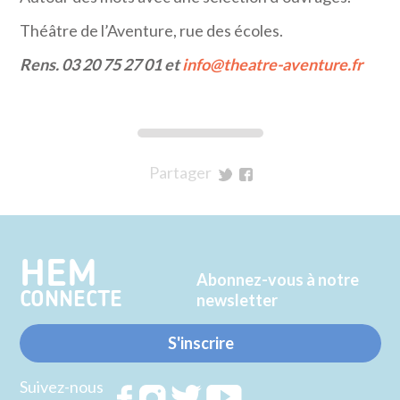
Théâtre de l’Aventure, rue des écoles.
Rens. 03 20 75 27 01 et
info@theatre-aventure.fr
Partager
sur
sur
Twitter
Facebook
HEM
Abonnez-vous à notre
CONNECTE
newsletter
S'inscrire
Suivez-nous
Rejoignez
Rejoignez
Rejoignez
Rejoignez