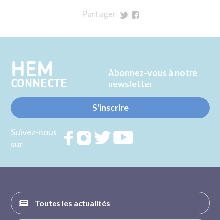
Partager
sur
sur
Twitter
Facebook
HEM
Abonnez-vous à notre
CONNECTE
newsletter
S'inscrire
Suivez-nous
Rejoignez
Rejoignez
Rejoignez
Rejoignez
sur
nous sur
nous sur
nous sur
nous sur
FACEBOOK
INSTAGRAM
TWITTER
YOUTUBE
Toutes les actualités