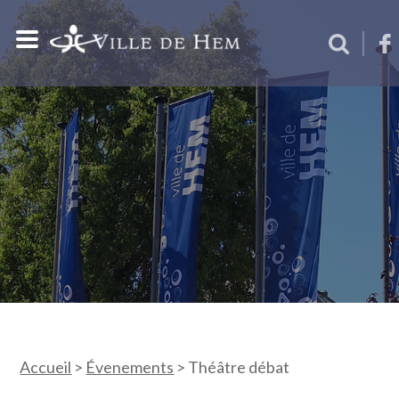
Accueil
>
Évenements
>
Théâtre débat