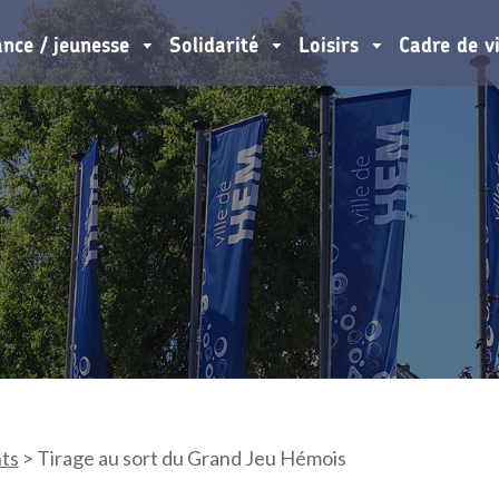
ance / jeunesse
Solidarité
Loisirs
Cadre de v
ts
>
Tirage au sort du Grand Jeu Hémois