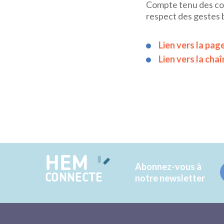
Compte tenu des cont
respect des gestes 
Lien vers la pag
Lien vers la cha
HEM
Abonnez-vous à
CONNECTE
notre newsletter