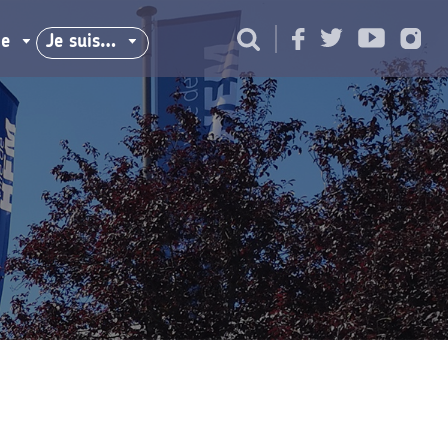
ie
Je suis…