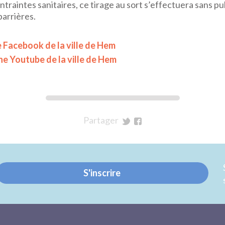
raintes sanitaires, ce tirage au sort s’effectuera sans pub
barrières.
e Facebook de la ville de Hem
îne Youtube de la ville de Hem
Partager
sur
sur
Twitter
Facebook
S'inscrire