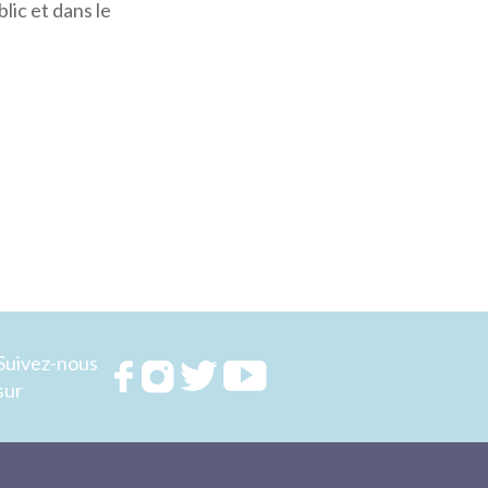
lic et dans le
Suivez-nous
Rejoignez
Rejoignez
Rejoignez
Rejoignez
sur
nous sur
nous sur
nous sur
nous sur
FACEBOOK
INSTAGRAM
TWITTER
YOUTUBE