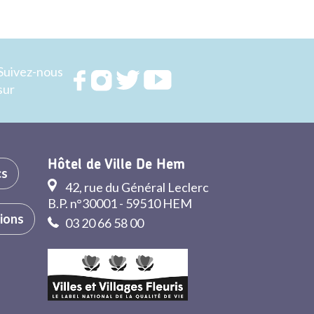
Suivez-nous
Rejoignez
Rejoignez
Rejoignez
Rejoignez
sur
nous sur
nous sur
nous sur
nous sur
FACEBOOK
INSTAGRAM
TWITTER
YOUTUBE
Hôtel de Ville De Hem
cs
42, rue du Général Leclerc
B.P. n°30001 - 59510 HEM
tions
03 20 66 58 00