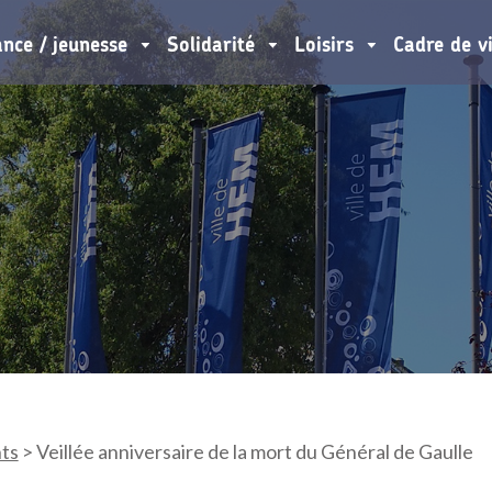
ance / jeunesse
Solidarité
Loisirs
Cadre de v
ts
>
Veillée anniversaire de la mort du Général de Gaulle