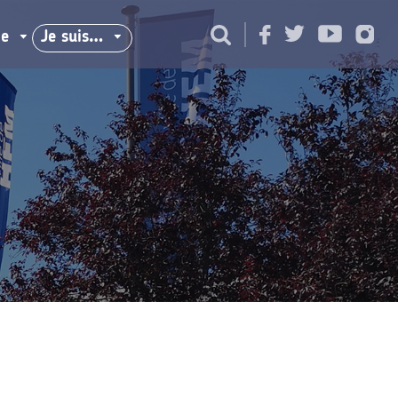
ie
Je suis…