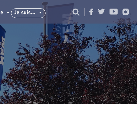
ie
Je suis…