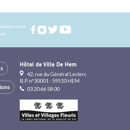
Suivez-nous
Rejoignez
Rejoignez
Rejoignez
Rejoignez
sur
nous sur
nous sur
nous sur
nous sur
FACEBOOK
INSTAGRAM
TWITTER
YOUTUBE
Hôtel de Ville De Hem
cs
42, rue du Général Leclerc
B.P. n°30001 - 59510 HEM
tions
03 20 66 58 00