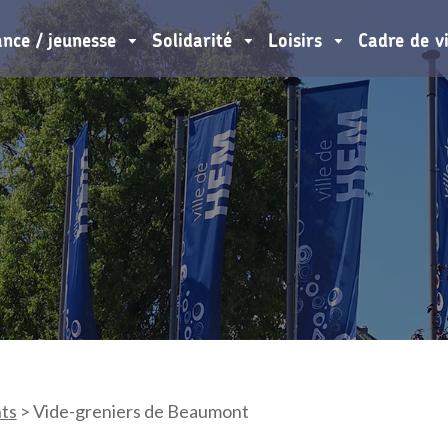
ance / jeunesse
Solidarité
Loisirs
Cadre de v
ts
>
Vide-greniers de Beaumont