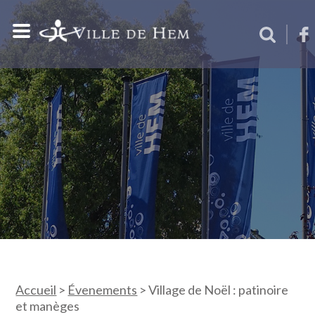
Accueil
>
Évenements
>
Village de Noël : patinoire
et manèges