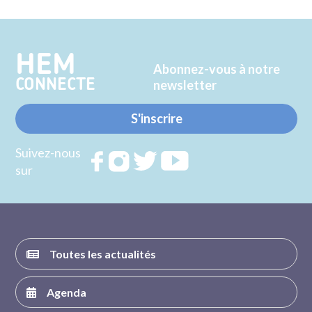
sur
sur
Twitter
Facebook
HEM
Abonnez-vous à notre
CONNECTE
newsletter
S'inscrire
Suivez-nous
Rejoignez
Rejoignez
Rejoignez
Rejoignez
sur
nous sur
nous sur
nous sur
nous sur
FACEBOOK
INSTAGRAM
TWITTER
YOUTUBE
Toutes les actualités
Agenda