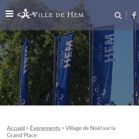
Accueil
>
Évenements
>
Village de Noël sur la
Grand’Place