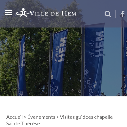
Accueil
>
Évenements
>
Visites guidées chapelle
Sainte Thérèse