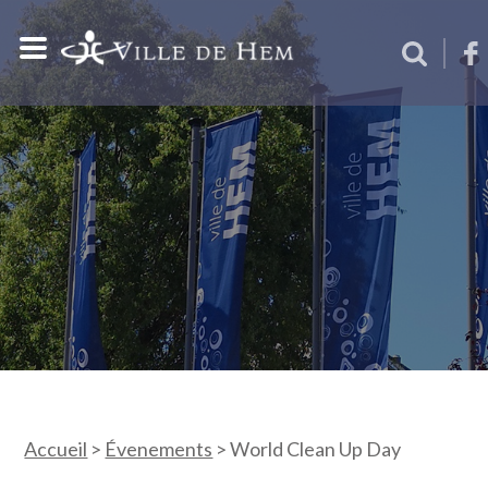
Accueil
>
Évenements
>
World Clean Up Day