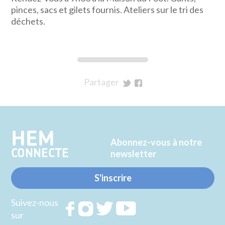
pinces, sacs et gilets fournis. Ateliers sur le tri des
déchets.
Partager
sur
sur
Twitter
Facebook
HEM
Abonnez-vous à notre
CONNECTE
newsletter
S'inscrire
Suivez-nous
Rejoignez
Rejoignez
Rejoignez
Rejoignez
sur
nous sur
nous sur
nous sur
nous sur