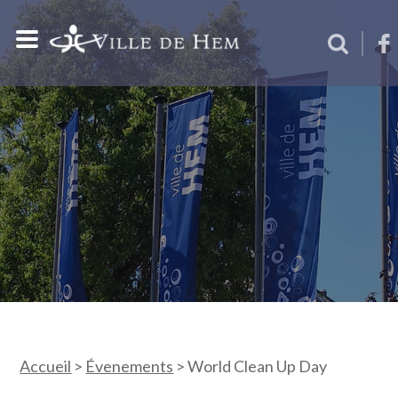
Accueil
>
Évenements
>
World Clean Up Day