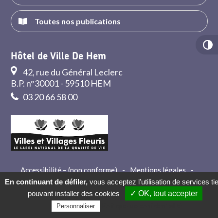
Toutes nos publications
Hôtel de Ville De Hem
42, rue du Général Leclerc
B.P. n°30001 - 59510 HEM
03 20 66 58 00
Accessibilité – (non conforme)
-
Mentions légales
-
Crédits
-
Contact
En continuant de défiler,
vous acceptez l'utilisation de services ti
pouvant installer des cookies
✓ OK, tout accepter
Politique de confidentialité
Personnaliser