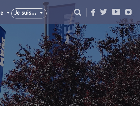
ie
Je suis…