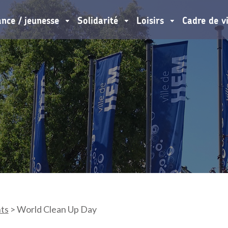
ance / jeunesse
Solidarité
Loisirs
Cadre de v
ts
>
World Clean Up Day