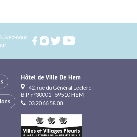
Suivez-nous
Rejoignez
Rejoignez
Rejoignez
Rejoignez
sur
nous sur
nous sur
nous sur
nous sur
FACEBOOK
INSTAGRAM
TWITTER
YOUTUBE
Hôtel de Ville De Hem
cs
42, rue du Général Leclerc
B.P. n°30001 - 59510 HEM
tions
03 20 66 58 00