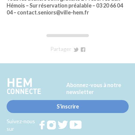
Hémois – Sur réservation préalable – 03 20 66 04
04 – contact.seniors@ville-hem.fr
Partager
sur
sur
Twitter
Facebook
HEM
Abonnez-vous à notre
CONNECTE
newsletter
S'inscrire
Suivez-nous
Rejoignez
Rejoignez
Rejoignez
Rejoignez
sur
nous sur
nous sur
nous sur
nous sur