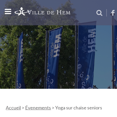
Accueil
>
Évenements
>
Yoga sur chaise seniors