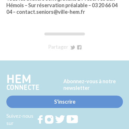
Hémois – Sur réservation préalable – 03 20 66 04
04 – contact.seniors@ville-hem.fr
Partager
sur
sur
Twitter
Facebook
HEM
Abonnez-vous à notre
CONNECTE
newsletter
S'inscrire
Suivez-nous
Rejoignez
Rejoignez
Rejoignez
Rejoignez
sur
nous sur
nous sur
nous sur
nous sur