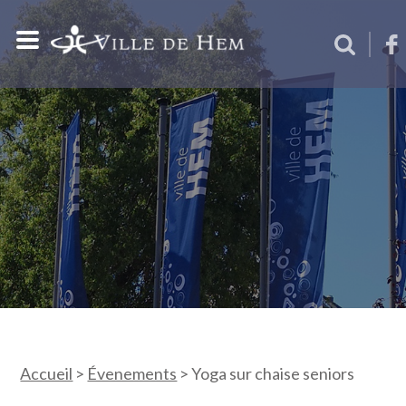
Accueil
>
Évenements
>
Yoga sur chaise seniors