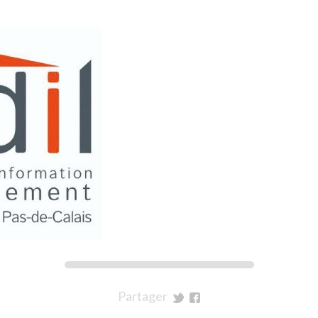
Partager
sur
sur