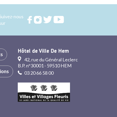
Suivez-nous
Rejoignez
Rejoignez
Rejoignez
Rejoignez
sur
nous sur
nous sur
nous sur
nous sur
FACEBOOK
INSTAGRAM
TWITTER
YOUTUBE
Hôtel de Ville De Hem
cs
42, rue du Général Leclerc
B.P. n°30001 - 59510 HEM
tions
03 20 66 58 00