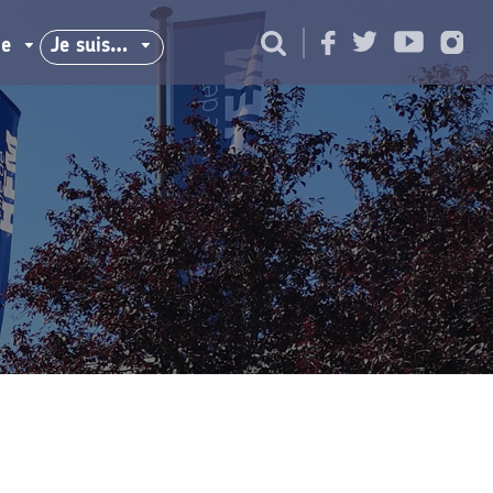
ie
Je suis…