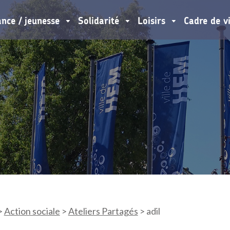
ance / jeunesse
Solidarité
Loisirs
Cadre de v
>
Action sociale
>
Ateliers Partagés
>
adil