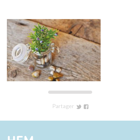
Partager
sur
sur
Twitter
Facebook