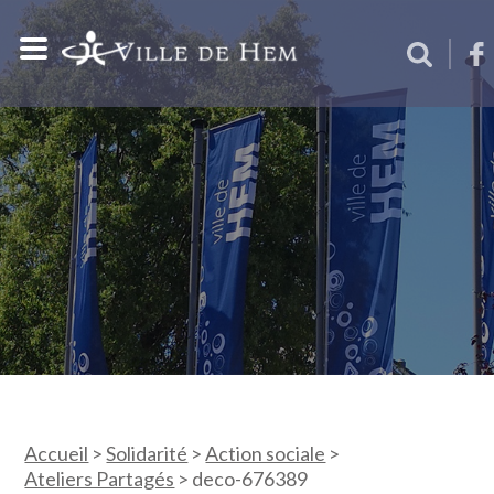
Accueil
>
Solidarité
>
Action sociale
>
Ateliers Partagés
>
deco-676389