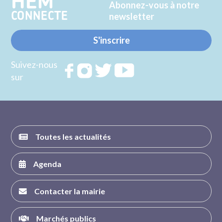
HEM
Abonnez-vous à notre
CONNECTE
newsletter
S'inscrire
Suivez-nous
Rejoignez
Rejoignez
Rejoignez
Rejoignez
sur
nous sur
nous sur
nous sur
nous sur
FACEBOOK
INSTAGRAM
TWITTER
YOUTUBE
Toutes les actualités
Agenda
Contacter la mairie
Marchés publics