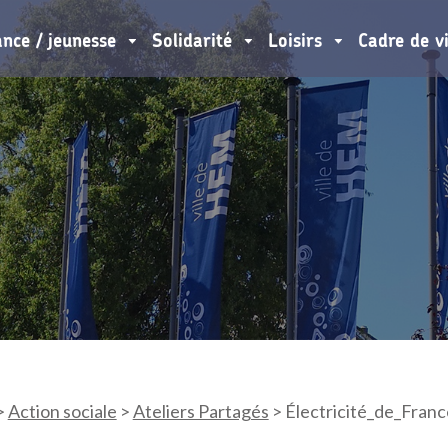
ance / jeunesse
Solidarité
Loisirs
Cadre de v
>
Action sociale
>
Ateliers Partagés
>
Électricité_de_Franc