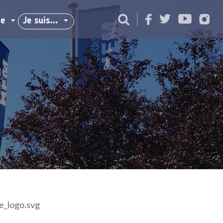
ie
Je suis…
e_logo.svg