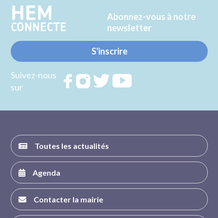
HEM
Abonnez-vous à notre
CONNECTE
newsletter
S'inscrire
Suivez-nous
Rejoignez
Rejoignez
Rejoignez
Rejoignez
sur
nous sur
nous sur
nous sur
nous sur
FACEBOOK
INSTAGRAM
TWITTER
YOUTUBE
Toutes les actualités
Agenda
Contacter la mairie