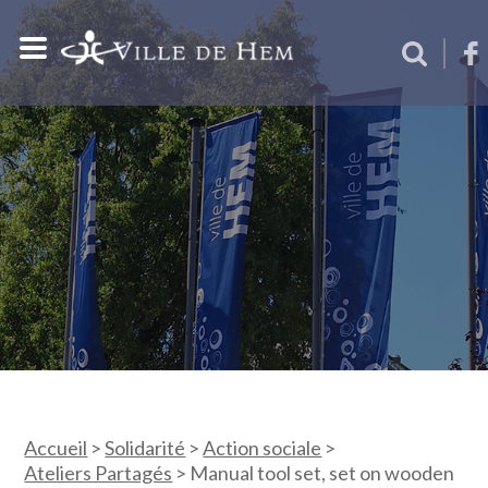
Accueil
>
Solidarité
>
Action sociale
>
Ateliers Partagés
>
Manual tool set, set on wooden