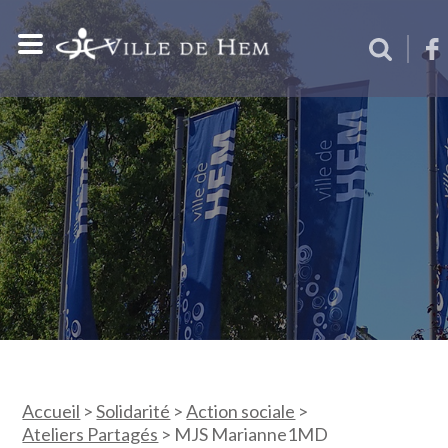
Accueil
>
Solidarité
>
Action sociale
>
Ateliers Partagés
>
MJS Marianne1MD