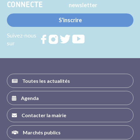
CONNECTE
newsletter
S'inscrire
Suivez-nous
Rejoignez
Rejoignez
Rejoignez
Rejoignez
sur
nous sur
nous sur
nous sur
nous sur
FACEBOOK
INSTAGRAM
TWITTER
YOUTUBE
Toutes les actualités
Agenda
Contacter la mairie
Marchés publics