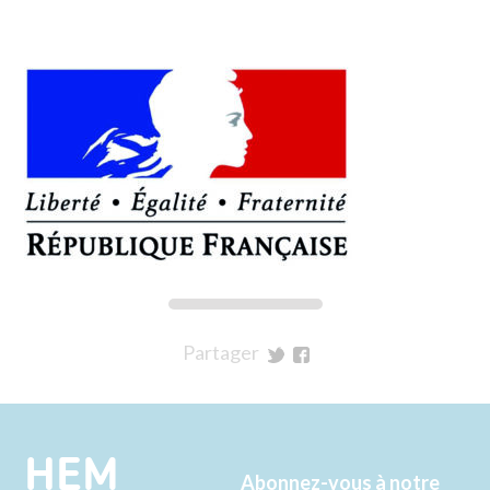
Partager
sur
sur
Twitter
Facebook
HEM
Abonnez-vous à notre