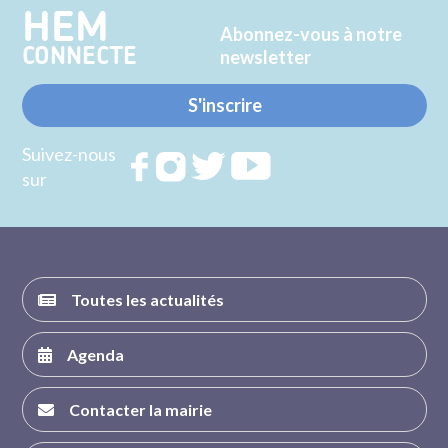
HEM
Abonnez-vous à notre
CONNECTE
newsletter
S'inscrire
Suivez-nous
Rejoignez
Rejoignez
Rejoignez
Rejoignez
sur
nous sur
nous sur
nous sur
nous sur
FACEBOOK
INSTAGRAM
TWITTER
YOUTUBE
Toutes les actualités
Agenda
Contacter la mairie