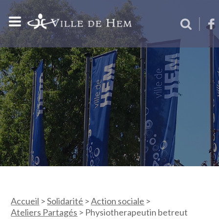
Accueil
>
Solidarité
>
Action sociale
>
Ateliers Partagés
>
Physiotherapeutin betreut