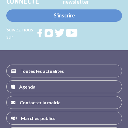
CONNECTE
newsletter
S'inscrire
Suivez-nous
Rejoignez
Rejoignez
Rejoignez
Rejoignez
sur
nous sur
nous sur
nous sur
nous sur
FACEBOOK
INSTAGRAM
TWITTER
YOUTUBE
Toutes les actualités
Agenda
Contacter la mairie
Marchés publics