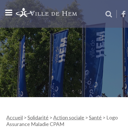
Accueil
>
Solidarité
>
Action sociale
>
Santé
>
Logo
Assurance Maladie CPAM