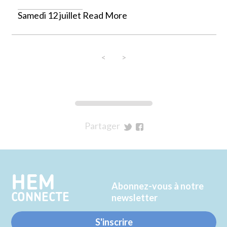
Samedi 12 juillet
Read More
<
>
Partager
sur
sur
Twitter
Facebook
HEM
Abonnez-vous à notre
CONNECTE
newsletter
S'inscrire