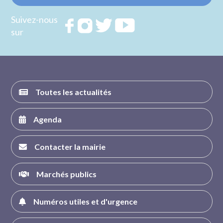
Suivez-nous
Rejoignez
Rejoignez
Rejoignez
Rejoignez
sur
nous sur
nous sur
nous sur
nous sur
FACEBOOK
INSTAGRAM
TWITTER
YOUTUBE
Toutes les actualités
Agenda
Contacter la mairie
Marchés publics
Numéros utiles et d'urgence