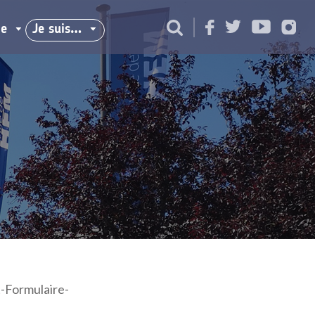
ie
Je suis…
-Formulaire-