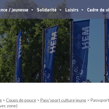
ance / jeunesse
Solidarité
Loisirs
Cadre de v
e
>
Coups de pouce
>
Pass’sport culture jeune
>
Passsport
vec zone)