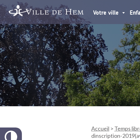
Votre ville
Enf
Accueil
>
Temps libr
dinscription-2019(a