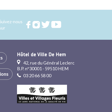
Suivez-nous
Rejoignez
Rejoignez
Rejoignez
Rejoignez
sur
nous sur
nous sur
nous sur
nous sur
FACEBOOK
INSTAGRAM
TWITTER
YOUTUBE
Hôtel de Ville De Hem
cs
42, rue du Général Leclerc
B.P. n°30001 - 59510 HEM
tions
03 20 66 58 00