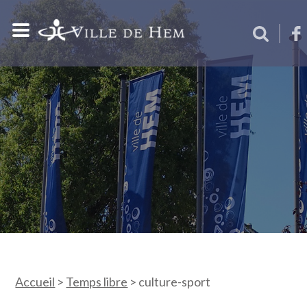
Accueil
>
Temps libre
>
culture-sport