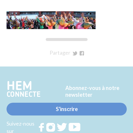
Partager
sur
sur
Twitter
Facebook
HEM
Abonnez-vous à notre
CONNECTE
newsletter
S'inscrire
Suivez-nous
Rejoignez
Rejoignez
Rejoignez
Rejoignez
sur