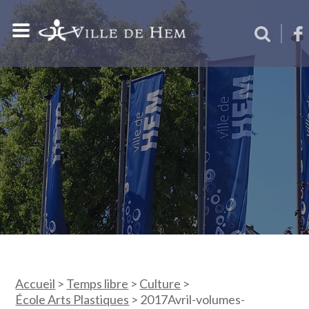
Accueil
>
Temps libre
>
Culture
>
École Arts Plastiques
>
2017Avril-volumes-