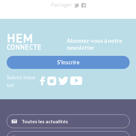
Partager
sur
sur
Twitter
Facebook
HEM
Abonnez-vous à notre
CONNECTE
newsletter
S'inscrire
Suivez-nous
Rejoignez
Rejoignez
Rejoignez
Rejoignez
sur
nous sur
nous sur
nous sur
nous sur
FACEBOOK
INSTAGRAM
TWITTER
YOUTUBE
Toutes les actualités