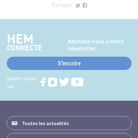
Partager
sur
sur
Twitter
Facebook
HEM
Abonnez-vous à notre
CONNECTE
newsletter
S'inscrire
Suivez-nous
Rejoignez
Rejoignez
Rejoignez
Rejoignez
sur
nous sur
nous sur
nous sur
nous sur
FACEBOOK
INSTAGRAM
TWITTER
YOUTUBE
Toutes les actualités