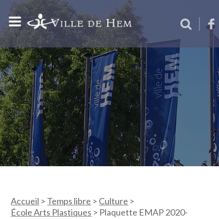
Accueil
>
Temps libre
>
Culture
>
École Arts Plastiques
>
Plaquette EMAP 2020-