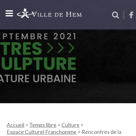
Accueil
>
Temps libre
>
Culture
>
Espace Culturel Franchomme
>
Rencontres de la