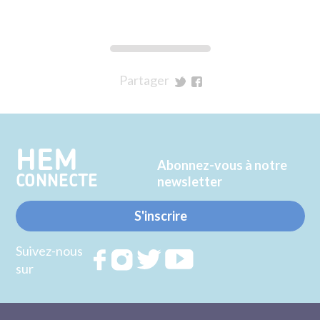
Partager
sur
sur
Twitter
Facebook
HEM
Abonnez-vous à notre
CONNECTE
newsletter
S'inscrire
Suivez-nous
Rejoignez
Rejoignez
Rejoignez
Rejoignez
sur
nous sur
nous sur
nous sur
nous sur
FACEBOOK
INSTAGRAM
TWITTER
YOUTUBE