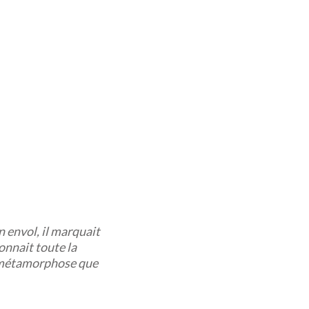
n envol, il marquait
onnait toute la
te métamorphose que