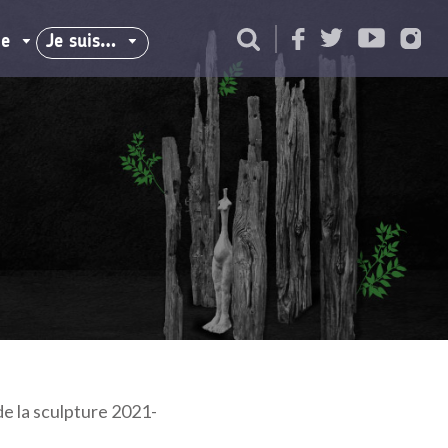
ie
Je suis…
e la sculpture 2021-