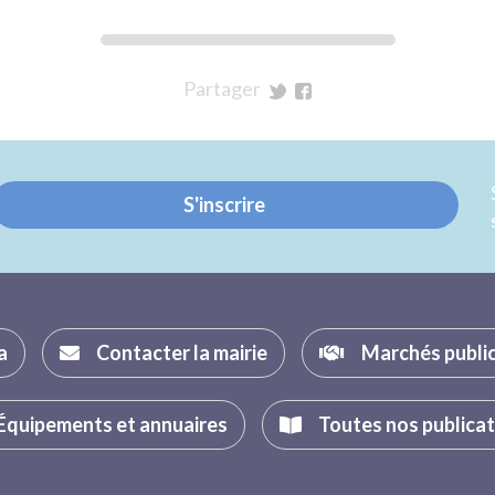
Partager
sur
sur
Twitter
Facebook
S'inscrire
a
Contacter la mairie
Marchés publi
Équipements et annuaires
Toutes nos publica