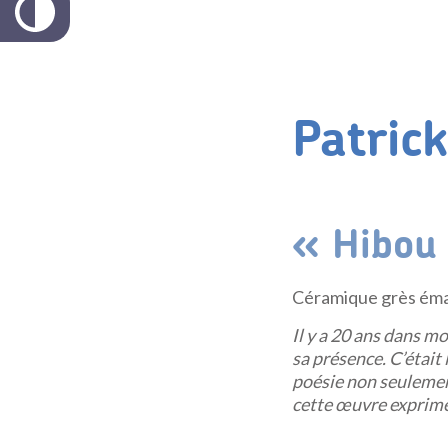
Patric
« Hibou 
Céramique grès éma
Il y a 20 ans dans mo
sa présence. C’était
poésie non seulement
cette œuvre exprime