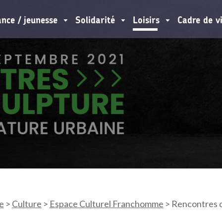
ance / jeunesse
Solidarité
Loisirs
Cadre de v
e
>
Culture
>
Espace Culturel Franchomme
>
Rencontres d