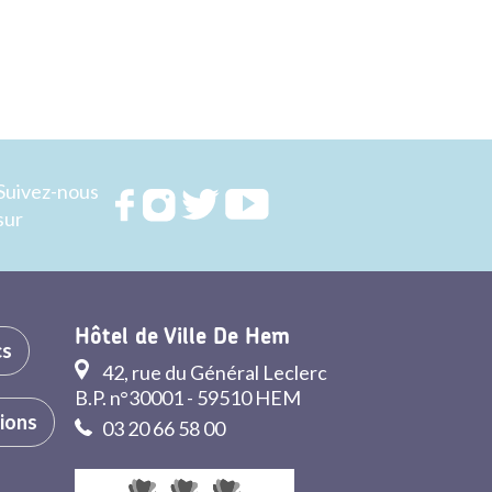
Suivez-nous
Rejoignez
Rejoignez
Rejoignez
Rejoignez
sur
nous sur
nous sur
nous sur
nous sur
FACEBOOK
INSTAGRAM
TWITTER
YOUTUBE
Hôtel de Ville De Hem
cs
42, rue du Général Leclerc
B.P. n°30001 - 59510 HEM
tions
03 20 66 58 00