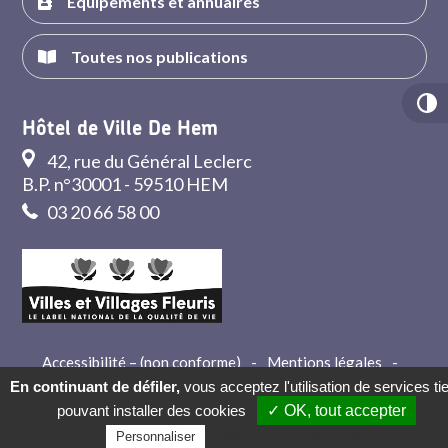
Équipements et annuaires
Toutes nos publications
Hôtel de Ville De Hem
42, rue du Général Leclerc
B.P. n°30001 - 59510 HEM
03 20 66 58 00
Accessibilité – (non conforme)
-
Mentions légales
-
Crédits
-
Contact
En continuant de défiler,
vous acceptez l'utilisation de services ti
pouvant installer des cookies
✓ OK, tout accepter
Politique de confidentialité
Personnaliser