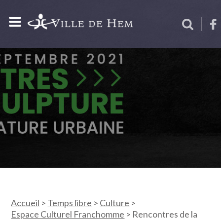
Accueil
>
Temps libre
>
Culture
>
Espace Culturel Franchomme
>
Rencontres de la