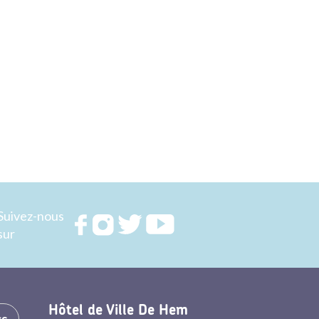
Suivez-nous
Rejoignez
Rejoignez
Rejoignez
Rejoignez
sur
nous sur
nous sur
nous sur
nous sur
FACEBOOK
INSTAGRAM
TWITTER
YOUTUBE
Hôtel de Ville De Hem