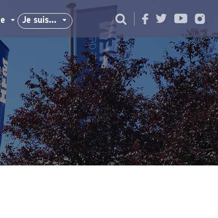
ie
Je suis…