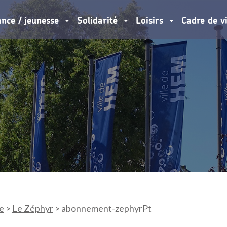
ance / jeunesse
Solidarité
Loisirs
Cadre de v
e
>
Le Zéphyr
>
abonnement-zephyrPt