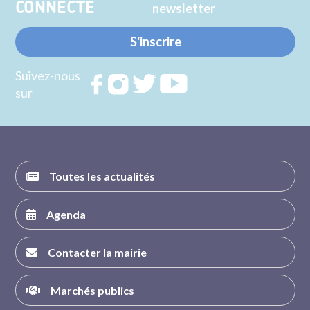
CONNECTE
newsletter
S'inscrire
Suivez-nous
Rejoignez
Rejoignez
Rejoignez
Rejoignez
sur
nous sur
nous sur
nous sur
nous sur
FACEBOOK
INSTAGRAM
TWITTER
YOUTUBE
Toutes les actualités
Agenda
Contacter la mairie
Marchés publics