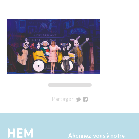
Partager
sur
sur
Twitter
Facebook
HEM
Abonnez-vous à notre