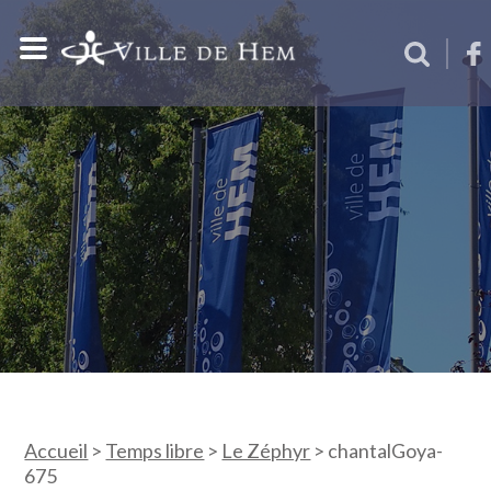
Accueil
>
Temps libre
>
Le Zéphyr
>
chantalGoya-
675