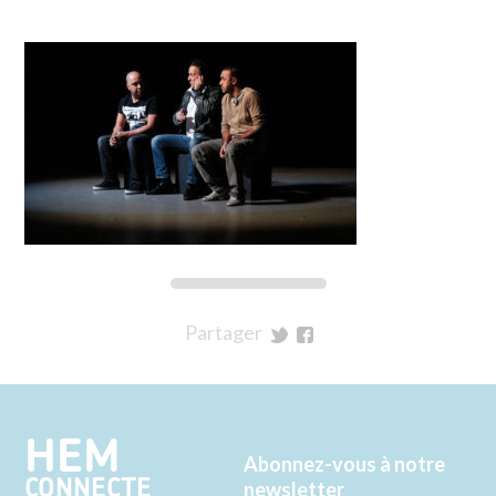
Partager
sur
sur
Twitter
Facebook
HEM
Abonnez-vous à notre
CONNECTE
newsletter