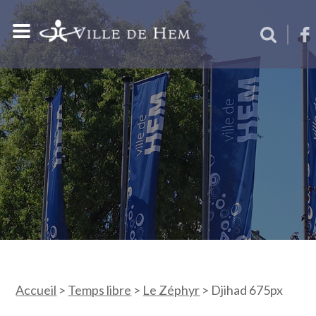
Accueil
>
Temps libre
>
Le Zéphyr
>
Djihad 675px