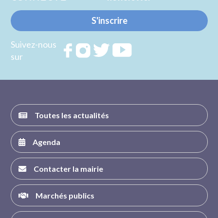
S'inscrire
Suivez-nous
Rejoignez
Rejoignez
Rejoignez
Rejoignez
sur
nous sur
nous sur
nous sur
nous sur
FACEBOOK
INSTAGRAM
TWITTER
YOUTUBE
Toutes les actualités
Agenda
Contacter la mairie
Marchés publics