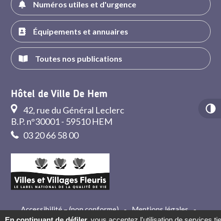
Numéros utiles et d'urgence
Équipements et annuaires
Toutes nos publications
Hôtel de Ville De Hem
42, rue du Général Leclerc
B.P. n°30001 - 59510 HEM
03 20 66 58 00
Accessibilité – (non conforme)
-
Mentions légales
-
Crédits
-
Contact
En continuant de défiler,
vous acceptez l'utilisation de services ti