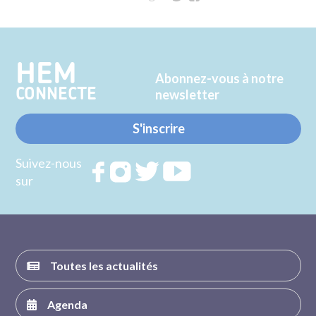
sur
sur
Twitter
Facebook
HEM
Abonnez-vous à notre
CONNECTE
newsletter
S'inscrire
Suivez-nous
Rejoignez
Rejoignez
Rejoignez
Rejoignez
sur
nous sur
nous sur
nous sur
nous sur
FACEBOOK
INSTAGRAM
TWITTER
YOUTUBE
Toutes les actualités
Agenda