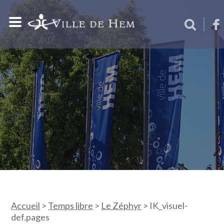
Accueil
>
Temps libre
>
Le Zéphyr
>
IK_visuel-
def.pages